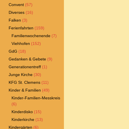
Convent
(57)
Diverses
(16)
Falken
(3)
Ferienfahrten
(159)
Familienwochenende
(7)
Viehhofen
(152)
GdG
(18)
Gedanken & Gebete
(9)
Generationentreff
(1)
Junge Kirche
(30)
KFG St. Clemens
(11)
Kinder & Familien
(49)
Kinder-Familien-Messkreis
(6)
Kinderdisko
(15)
Kinderkirche
(13)
Kindergärten
(6)