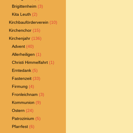
Brigittenheim
(3)
Kita Leuth
(2)
Kirchbauförderverein
(10)
Kirchenchor
(15)
Kirchenjahr
(136)
Advent
(40)
Allerheiligen
(1)
Christi Himmelfahrt
(1)
Erntedank
(5)
Fastenzeit
(33)
Firmung
(4)
Fronleichnam
(3)
Kommunion
(9)
Ostern
(24)
Patrozinium
(5)
Pfarrfest
(6)