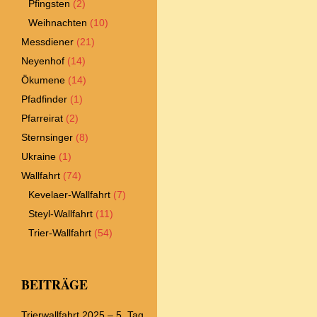
Pfingsten
(2)
Weihnachten
(10)
Messdiener
(21)
Neyenhof
(14)
Ökumene
(14)
Pfadfinder
(1)
Pfarreirat
(2)
Sternsinger
(8)
Ukraine
(1)
Wallfahrt
(74)
Kevelaer-Wallfahrt
(7)
Steyl-Wallfahrt
(11)
Trier-Wallfahrt
(54)
BEITRÄGE
Trierwallfahrt 2025 – 5. Tag