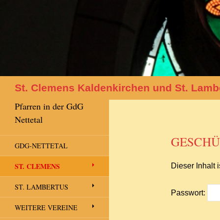
Suchen
St. Clemens Kaldenkirchen und St. Lamb
Pfarren in der GdG
Nettetal
GESCHÜ
GDG-NETTETAL
ST. CLEMENS
Dieser Inhalt
ST. LAMBERTUS
Passwort:
WEITERE VEREINE