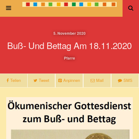
5. November 2020
Buß- Und Bettag Am 18.11.2020
Pfarre
Teilen
Tweet
Anpinnen
Mail
SMS