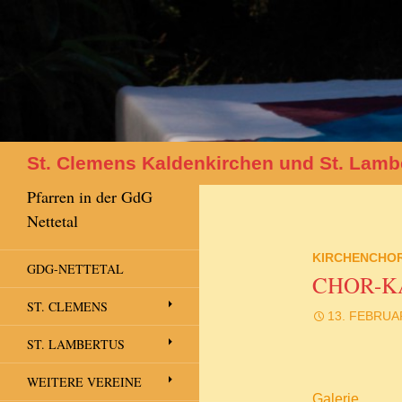
Suchen
St. Clemens Kaldenkirchen und St. Lamb
Pfarren in der GdG
Nettetal
KIRCHENCHO
GDG-NETTETAL
CHOR-K
ST. CLEMENS
13. FEBRUA
ST. LAMBERTUS
WEITERE VEREINE
Galerie