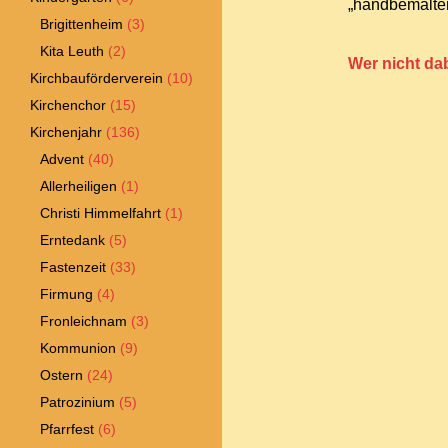
„handbemalten 
Brigittenheim
(3)
Kita Leuth
(2)
Wer nicht dab
Kirchbauförderverein
(10)
Kirchenchor
(15)
Kirchenjahr
(136)
Advent
(40)
Allerheiligen
(1)
Christi Himmelfahrt
(1)
Erntedank
(5)
Fastenzeit
(33)
Firmung
(4)
Fronleichnam
(3)
Kommunion
(9)
Ostern
(24)
Patrozinium
(5)
Pfarrfest
(6)