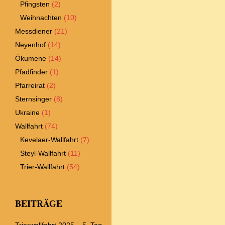
Pfingsten
(2)
Weihnachten
(10)
Messdiener
(21)
Neyenhof
(14)
Ökumene
(14)
Pfadfinder
(1)
Pfarreirat
(2)
Sternsinger
(8)
Ukraine
(1)
Wallfahrt
(74)
Kevelaer-Wallfahrt
(7)
Steyl-Wallfahrt
(11)
Trier-Wallfahrt
(54)
BEITRÄGE
Trierwallfahrt 2025 – 5. Tag