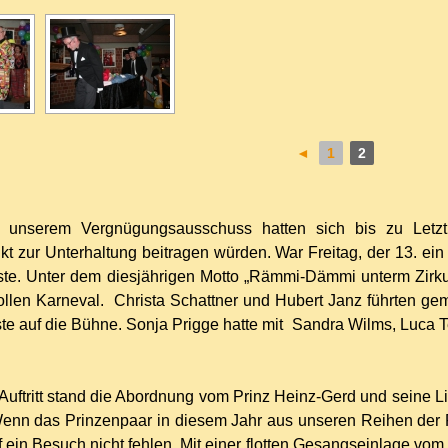
◄
1
2
 unserem Vergnügungsausschuss hatten sich bis zu Letzt
 zur Unterhaltung beitragen würden. War Freitag, der 13. ei
e. Unter dem diesjährigen Motto „Rämmi-Dämmi unterm Zirkus
ollen Karneval. Christa Schattner und Hubert Janz führten 
ste auf die Bühne. Sonja Prigge hatte mit Sandra Wilms, Luca
uftritt stand die Abordnung vom Prinz Heinz-Gerd und seine Li
enn das Prinzenpaar in diesem Jahr aus unseren Reihen der P
f ein Besuch nicht fehlen. Mit einer flotten Gesangseinlage vom