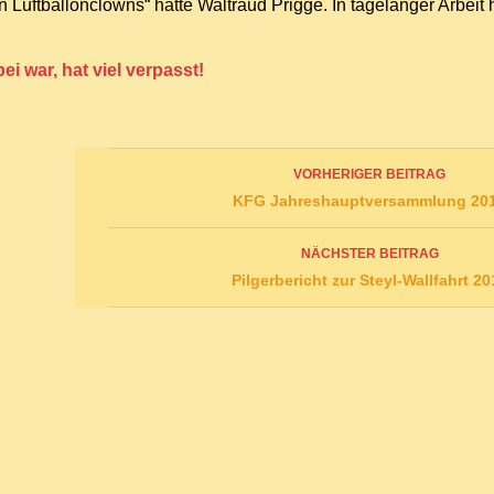
Luftballonclowns“ hatte Waltraud Prigge. In tagelanger Arbeit ha
ei war, hat viel verpasst!
Beitrags-
VORHERIGER BEITRAG
Navigation
KFG Jahreshauptversammlung 20
NÄCHSTER BEITRAG
Pilgerbericht zur Steyl-Wallfahrt 20