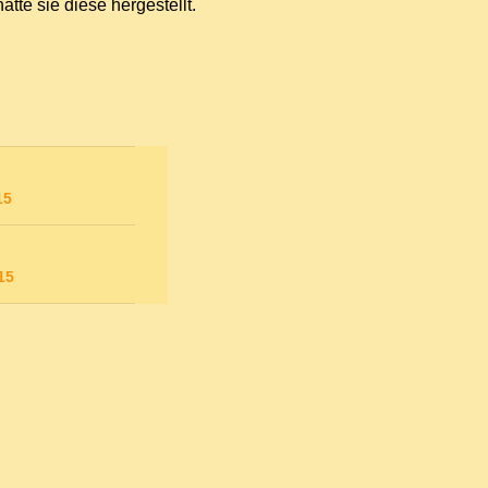
tte sie diese hergestellt.
15
15