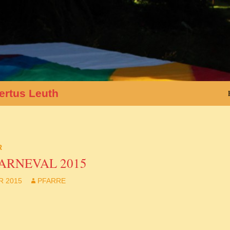
ertus Leuth
R
ARNEVAL 2015
R 2015
PFARRE