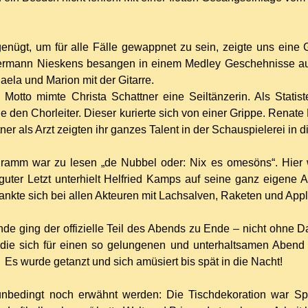
enügt, um für alle Fälle gewappnet zu sein, zeigte uns ein
ermann Nieskens besangen in einem Medley Geschehnisse aus 
aela und Marion mit der Gitarre.
otto mimte Christa Schattner eine Seiltänzerin. Als Statiste
e den Chorleiter. Dieser kurierte sich von einer Grippe. Renat
ner als Arzt zeigten ihr ganzes Talent in der Schauspielerei in 
ramm war zu lesen „de Nubbel oder: Nix es omesöns“. Hier
guter Letzt unterhielt Helfried Kamps auf seine ganz eigene 
nkte sich bei allen Akteuren mit Lachsalven, Raketen und App
nde ging der offizielle Teil des Abends zu Ende – nicht ohne 
 die sich für einen so gelungenen und unterhaltsamen Abend 
 Es wurde getanzt und sich amüsiert bis spät in die Nacht!
nbedingt noch erwähnt werden: Die Tischdekoration war Spi