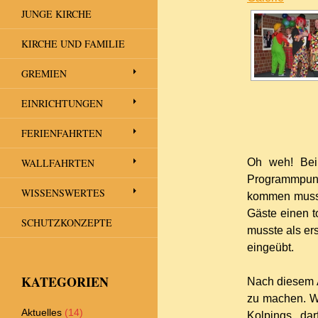
JUNGE KIRCHE
KIRCHE UND FAMILIE
GREMIEN
EINRICHTUNGEN
FERIENFAHRTEN
WALLFAHRTEN
Oh weh! Bei
Programmpunkt
WISSENSWERTES
kommen musst
Gäste einen t
SCHUTZKONZEPTE
musste als er
eingeübt.
KATEGORIEN
Nach diesem A
zu machen. W
Aktuelles
(14)
Kolpings, dar