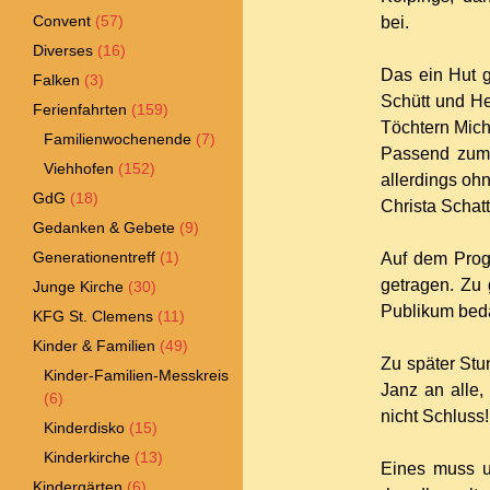
Convent
(57)
bei.
Diverses
(16)
Das ein Hut g
Falken
(3)
Schütt und H
Ferienfahrten
(159)
Töchtern Mich
Familienwochenende
(7)
Passend zum M
Viehhofen
(152)
allerdings ohn
GdG
(18)
Christa Schatt
Gedanken & Gebete
(9)
Generationentreff
(1)
Auf dem Prog
getragen. Zu 
Junge Kirche
(30)
Publikum beda
KFG St. Clemens
(11)
Kinder & Familien
(49)
Zu später Stu
Kinder-Familien-Messkreis
Janz an alle,
(6)
nicht Schluss!
Kinderdisko
(15)
Kinderkirche
(13)
Eines muss u
Kindergärten
(6)