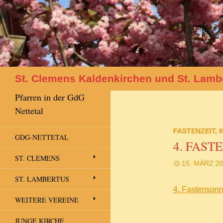
Suchen
St. Clemens Kaldenkirchen und St. Lamb
Pfarren in der GdG
Nettetal
FASTENZEIT
,
GDG-NETTETAL
4. FAST
ST. CLEMENS
15. MÄRZ 2
ST. LAMBERTUS
4. Fastenson
WEITERE VEREINE
JUNGE KIRCHE