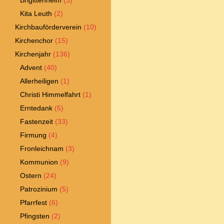
Brigittenheim
(3)
Kita Leuth
(2)
Kirchbauförderverein
(10)
Kirchenchor
(15)
Kirchenjahr
(136)
Advent
(40)
Allerheiligen
(1)
Christi Himmelfahrt
(1)
Erntedank
(5)
Fastenzeit
(33)
Firmung
(4)
Fronleichnam
(3)
Kommunion
(9)
Ostern
(24)
Patrozinium
(5)
Pfarrfest
(6)
Pfingsten
(2)