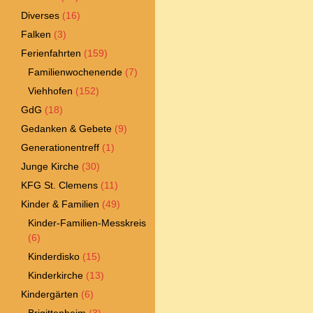
Diverses
(16)
Falken
(3)
Ferienfahrten
(159)
Familienwochenende
(7)
Viehhofen
(152)
GdG
(18)
Gedanken & Gebete
(9)
Generationentreff
(1)
Junge Kirche
(30)
KFG St. Clemens
(11)
Kinder & Familien
(49)
Kinder-Familien-Messkreis
(6)
Kinderdisko
(15)
Kinderkirche
(13)
Kindergärten
(6)