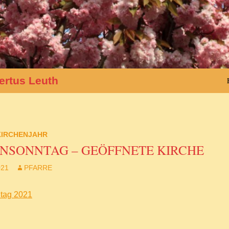
ertus Leuth
KIRCHENJAHR
ENSONNTAG – GEÖFFNETE KIRCHE
021
PFARRE
ntag 2021