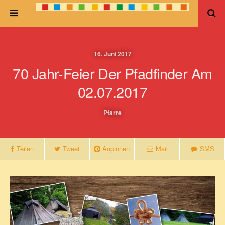
16. Juni 2017
70 Jahr-Feier Der Pfadfinder Am
02.07.2017
Pfarre
Teilen
Tweet
Anpinnen
Mail
SMS