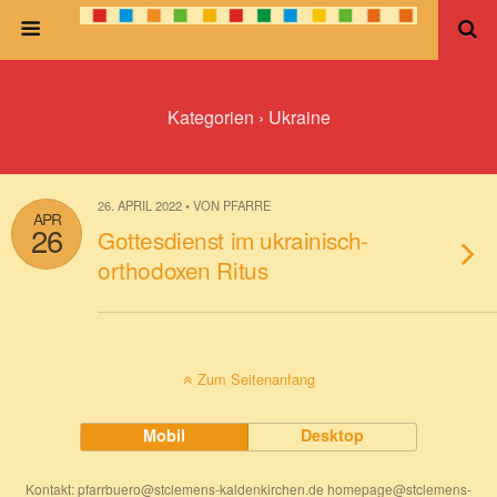
Kategorien ›
Ukraine
26. APRIL 2022 • VON PFARRE
APR
26
Gottesdienst im ukrainisch-
orthodoxen Ritus
Zum Seitenanfang
Mobil
Desktop
Kontakt: pfarrbuero@stclemens-kaldenkirchen.de homepage@stclemens-