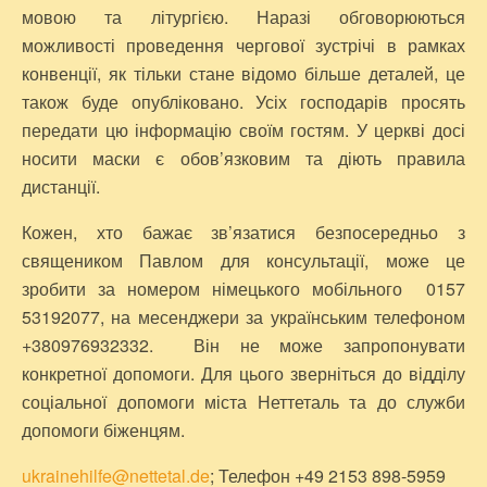
мовою та літургією. Наразі обговорюються
можливості проведення чергової зустрічі в рамках
конвенції, як тільки стане відомо більше деталей, це
також буде опубліковано. Усіх господарів просять
передати цю інформацію своїм гостям. У церкві досі
носити маски є обов’язковим та діють правила
дистанції.
Кожен, хто бажає зв’язатися безпосередньо з
священиком Павлом для консультації, може це
зробити за номером німецького мобільного 0157
53192077, на месенджери за українським телефоном
+380976932332. Він не може запропонувати
конкретної допомоги. Для цього зверніться до відділу
соціальної допомоги міста Неттеталь та до служби
допомоги біженцям.
ukrainehilfe@nettetal.de
; Телефон +49 2153 898-5959