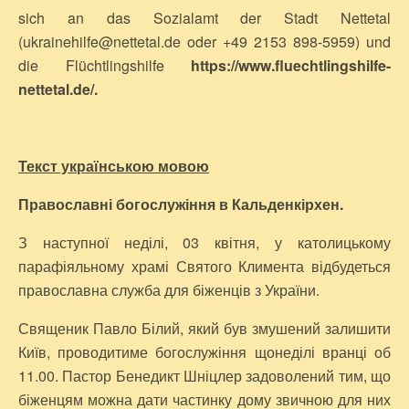
sich an das Sozialamt der Stadt Nettetal
(ukrainehilfe@nettetal.de oder +49 2153 898-5959) und
die Flüchtlingshilfe
https://www.fluechtlingshilfe-
nettetal.de/
.
Текст українською мовою
Православні богослужіння в
Кальденкірхен.
З наступної неділі, 03 квітня, у католицькому
парафіяльному храмі Святого Климента відбудеться
православна служба для біженців з України.
Священик Павло Білий, який був змушений залишити
Київ, проводитиме богослужіння щонеділі вранці об
11.00. Пастор Бенедикт Шніцлер задоволений тим, що
біженцям можна дати частинку дому звичною для них