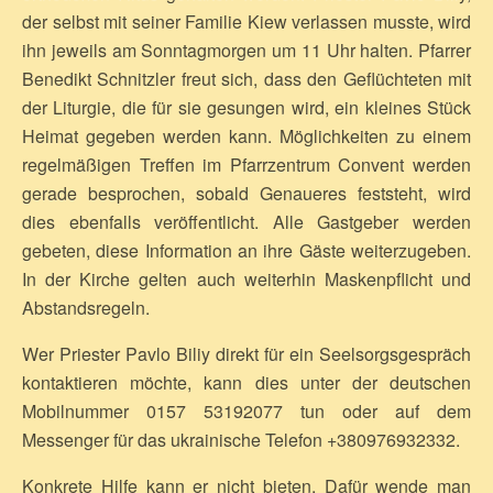
der selbst mit seiner Familie Kiew verlassen musste, wird
ihn jeweils am Sonntagmorgen um 11 Uhr halten. Pfarrer
Benedikt Schnitzler freut sich, dass den Geflüchteten mit
der Liturgie, die für sie gesungen wird, ein kleines Stück
Heimat gegeben werden kann. Möglichkeiten zu einem
regelmäßigen Treffen im Pfarrzentrum Convent werden
gerade besprochen, sobald Genaueres feststeht, wird
dies ebenfalls veröffentlicht. Alle Gastgeber werden
gebeten, diese Information an ihre Gäste weiterzugeben.
In der Kirche gelten auch weiterhin Maskenpflicht und
Abstandsregeln.
Wer Priester Pavlo Biliy direkt für ein Seelsorgsgespräch
kontaktieren möchte, kann dies unter der deutschen
Mobilnummer 0157 53192077 tun oder auf dem
Messenger für das ukrainische Telefon +380976932332.
Konkrete Hilfe kann er nicht bieten. Dafür wende man