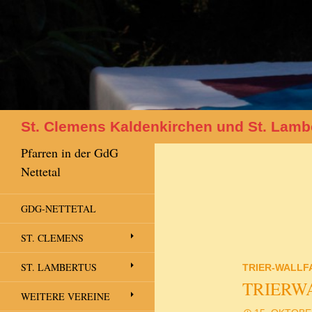
Suchen
St. Clemens Kaldenkirchen und St. Lamb
Pfarren in der GdG
Nettetal
GDG-NETTETAL
ST. CLEMENS
ST. LAMBERTUS
TRIER-WALLF
TRIERWA
WEITERE VEREINE