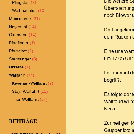
Die weitere S
Pfingsten
(2)
Überraschung 
Weihnachten
(10)
nach Biewer u
Messdiener
(21)
Neyenhof
(14)
Dort angekomm
Ökumene
(14)
dem Rücken de
Pfadfinder
(1)
Pfarreirat
(2)
Eine unerwarte
um 17:05 Uhr
Sternsinger
(8)
Ukraine
(1)
Im Innenhof d
Wallfahrt
(74)
begrüßt.
Kevelaer-Wallfahrt
(7)
Steyl-Wallfahrt
(11)
Es folgte der 
Trier-Wallfahrt
(54)
Waltraud wurd
Kerze.
BEITRÄGE
Zur heiligen 
Gruppenfoto m
Trierwallfahrt 2025 – 5. Tag