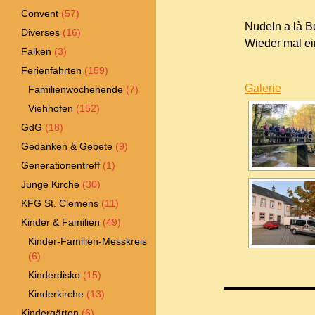
Convent
(57)
Nudeln a là B
Diverses
(16)
Wieder mal e
Falken
(3)
Ferienfahrten
(159)
Galerie
Familienwochenende
(7)
Viehhofen
(152)
GdG
(18)
Gedanken & Gebete
(9)
Generationentreff
(1)
Junge Kirche
(30)
KFG St. Clemens
(11)
Kinder & Familien
(49)
Kinder-Familien-Messkreis
(6)
Kinderdisko
(15)
Kinderkirche
(13)
Kindergärten
(6)