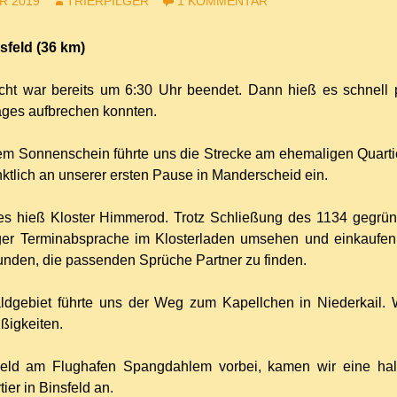
R 2019
TRIERPILGER
1 KOMMENTAR
sfeld (36 km)
cht war bereits um 6:30 Uhr beendet. Dann hieß es schnell 
ages aufbrechen konnten.
em Sonnenschein führte uns die Strecke am ehemaligen Quartie
nktlich an unserer ersten Pause in Manderscheid ein.
s hieß Kloster Himmerod. Trotz Schließung des 1134 gegründ
er Terminabsprache im Klosterladen umsehen und einkaufen. 
nden, die passenden Sprüche Partner zu finden.
dgebiet führte uns der Weg zum Kapellchen in Niederkail. Wi
ßigkeiten.
Feld am Flughafen Spangdahlem vorbei, kamen wir eine halb
er in Binsfeld an.