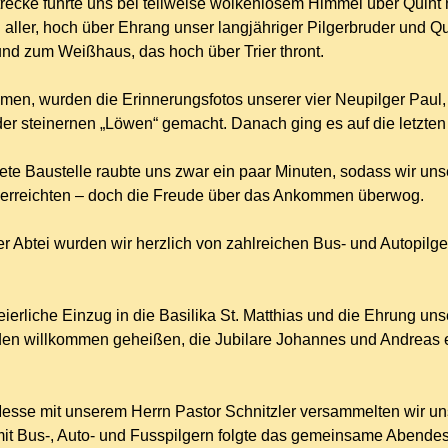
trecke führte uns bei teilweise wolkenlosem Himmel über Quint 
aller, hoch über Ehrang unser langjähriger Pilgerbruder und Qua
nd zum Weißhaus, das hoch über Trier thront.
en, wurden die Erinnerungsfotos unserer vier Neupilger Paul, L
r steinernen „Löwen“ gemacht. Danach ging es auf die letzten 
te Baustelle raubte uns zwar ein paar Minuten, sodass wir unser Z
 erreichten – doch die Freude über das Ankommen überwog.
er Abtei wurden wir herzlich von zahlreichen Bus- und Autopi
feierliche Einzug in die Basilika St. Matthias und die Ehrung uns
en willkommen geheißen, die Jubilare Johannes und Andreas erhi
Messe mit unserem Herrn Pastor Schnitzler versammelten wir uns
it Bus-, Auto- und Fusspilgern folgte das gemeinsame Abende