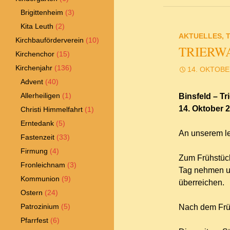
Brigittenheim
(3)
Kita Leuth
(2)
AKTUELLES
,
Kirchbauförderverein
(10)
TRIERWA
Kirchenchor
(15)
Kirchenjahr
(136)
14. OKTOBE
Advent
(40)
Allerheiligen
(1)
Binsfeld – Tr
14. Oktober 
Christi Himmelfahrt
(1)
Erntedank
(5)
An unserem let
Fastenzeit
(33)
Firmung
(4)
Zum Frühstück
Fronleichnam
(3)
Tag nehmen un
Kommunion
(9)
überreichen.
Ostern
(24)
Patrozinium
(5)
Nach dem Frü
Pfarrfest
(6)