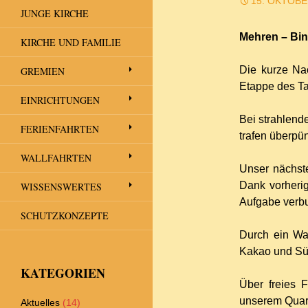
15. OKTOBE
JUNGE KIRCHE
Mehren – Bin
KIRCHE UND FAMILIE
Die kurze Na
GREMIEN
Etappe des T
EINRICHTUNGEN
Bei strahlend
FERIENFAHRTEN
trafen überpü
WALLFAHRTEN
Unser nächste
Dank vorherig
WISSENSWERTES
Aufgabe verbu
SCHUTZKONZEPTE
Durch ein Wal
Kakao und Sü
KATEGORIEN
Über freies 
unserem Quarti
Aktuelles
(14)