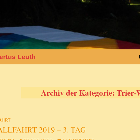
ertus Leuth
Archiv der Kategorie: Trier-
AHRT
LLFAHRT 2019 – 3. TAG