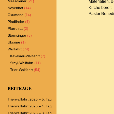
Messdiener
(21)
Materialien, B
Kirche bereit
Neyenhof
(14)
Pastor Benedi
Ökumene
(14)
Pfadfinder
(1)
Pfarreirat
(2)
Sternsinger
(8)
Ukraine
(1)
Wallfahrt
(74)
Kevelaer-Wallfahrt
(7)
Steyl-Wallfahrt
(11)
Trier-Wallfahrt
(54)
BEITRÄGE
Trierwallfahrt 2025 – 5. Tag
Trierwallfahrt 2025 – 4. Tag
Trierwallfahrt 2025 – 3. Tag