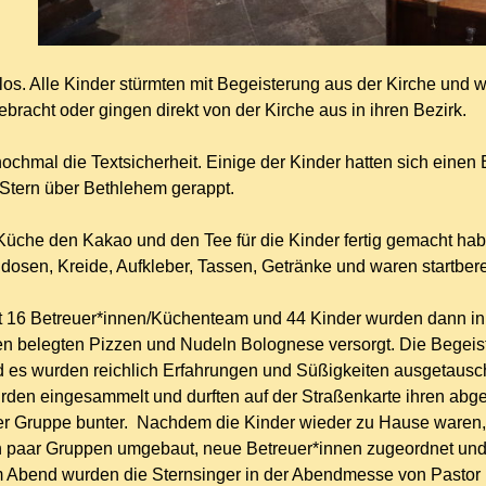
los. Alle Kinder stürmten mit Begeisterung aus der Kirche und
ebracht oder gingen direkt von der Kirche aus in ihren Bezirk.
nochmal die Textsicherheit. Einige der Kinder hatten sich einen
Stern über Bethlehem gerappt.
üche den Kakao und den Tee für die Kinder fertig gemacht hab
osen, Kreide, Aufkleber, Tassen, Getränke und waren startbereit
 16 Betreuer*innen/Küchenteam und 44 Kinder wurden dann in 
en belegten Pizzen und Nudeln Bolognese versorgt. Die Begeist
 es wurden reichlich Erfahrungen und Süßigkeiten ausgetausch
rden eingesammelt und durften auf der Straßenkarte ihren abgel
er Gruppe bunter. Nachdem die Kinder wieder zu Hause waren, w
 paar Gruppen umgebaut, neue Betreuer*innen zugeordnet und 
Abend wurden die Sternsinger in der Abendmesse von Pastor 