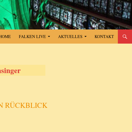
SPRINGE ZUM INHALT
HOME
FALKEN LIVE
AKTUELLES
KONTAKT
nsinger
N RÜCKBLICK