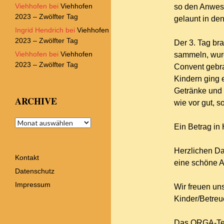
Viehhofen
bei
Viehhofen
so den Anwese
2023 – Zwölfter Tag
gelaunt in de
Ingrid Hendrich
bei
Viehhofen
2023 – Zwölfter Tag
Der 3. Tag bra
Viehhofen
bei
Viehhofen
sammeln, wurd
2023 – Zwölfter Tag
Convent gebra
Kindern ging 
Getränke und 
ARCHIVE
wie vor gut, s
Archive
Ein Betrag in
Herzlichen Da
Kontakt
eine schöne A
Datenschutz
Impressum
Wir freuen un
Kinder/Betreu
Das ORGA-Tea