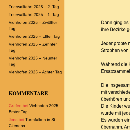
Trierwallfahrt 2025 – 2. Tag
Trierwallfahrt 2025 – 1. Tag
Viehhofen 2025 – Zwölfter
Dann ging es 
Tag
ihre Bezirke g
Viehhofen 2025 – Elfter Tag
Jeder probte 
Viehhofen 2025 – Zehnter
Tag
Strophen von 
Viehhofen 2025 – Neunter
Tag
Während die K
Ersatzsammeld
Viehhofen 2025 – Achter Tag
Die insgesamt
KOMMENTARE
mit verschied
überhören und
Grefen
bei
Viehhofen 2025 –
Die Kinder wu
Erster Tag
wurde mit jed
Jens
bei
Turmfalken in St.
Es wurden ein
Clemens
übernahm. Am 