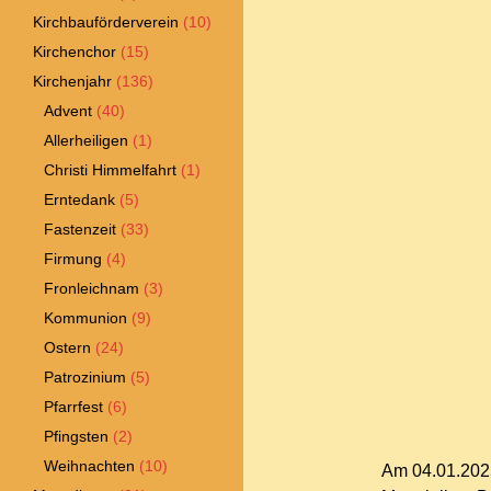
Kirchbauförderverein
(10)
Kirchenchor
(15)
Kirchenjahr
(136)
Advent
(40)
Allerheiligen
(1)
Christi Himmelfahrt
(1)
Erntedank
(5)
Fastenzeit
(33)
Firmung
(4)
Fronleichnam
(3)
Kommunion
(9)
Ostern
(24)
Patrozinium
(5)
Pfarrfest
(6)
Pfingsten
(2)
Weihnachten
(10)
Am 04.01.2025