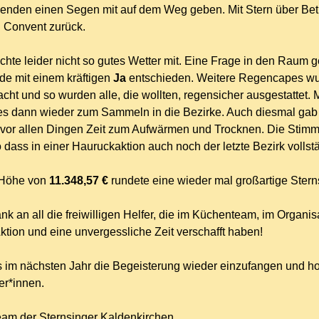
nden einen Segen mit auf dem Weg geben. Mit Stern über Bet
n Convent zurück.
chte leider nicht so gutes Wetter mit. Eine Frage in den Raum g
e mit einem kräftigen
Ja
entschieden. Weitere Regencapes wurd
cht und so wurden alle, die wollten, regensicher ausgestattet
es dann wieder zum Sammeln in die Bezirke. Auch diesmal gab 
vor allen Dingen Zeit zum Aufwärmen und Trocknen. Die Stimmu
o dass in einer Hauruckaktion auch noch der letzte Bezirk vollst
 Höhe von
11.348,57 €
rundete eine wieder mal großartige Stern
nk an all die freiwilligen Helfer, die im Küchenteam, im Organi
ktion und eine unvergessliche Zeit verschafft haben!
s im nächsten Jahr die Begeisterung wieder einzufangen und ho
er*innen.
m der Sternsinger Kaldenkirchen