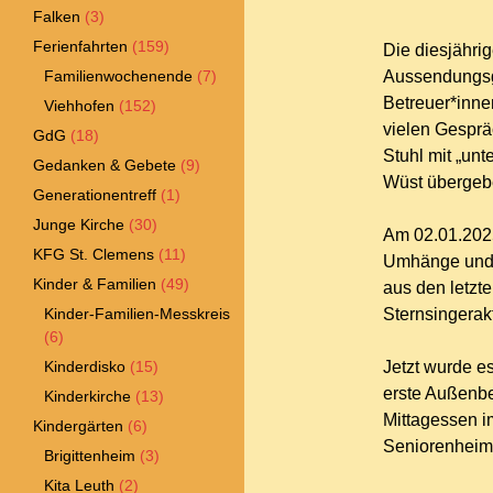
Falken
(3)
Ferienfahrten
(159)
Die diesjähri
Familienwochenende
(7)
Aussendungsgo
Betreuer*inne
Viehhofen
(152)
vielen Gesprä
GdG
(18)
Stuhl mit „un
Gedanken & Gebete
(9)
Wüst übergeb
Generationentreff
(1)
Junge Kirche
(30)
Am 02.01.2025
KFG St. Clemens
(11)
Umhänge und K
Kinder & Familien
(49)
aus den letzte
Kinder-Familien-Messkreis
Sternsingerak
(6)
Kinderdisko
(15)
Jetzt wurde es
erste Außenb
Kinderkirche
(13)
Mittagessen i
Kindergärten
(6)
Seniorenheim
Brigittenheim
(3)
Kita Leuth
(2)