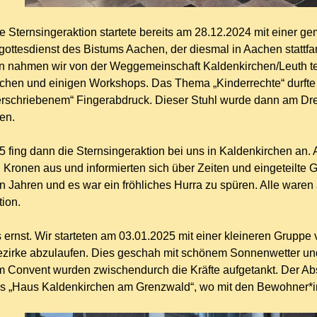
ge Sternsingeraktion startete bereits am 28.12.2024 mit einer 
ttesdienst des Bistums Aachen, der diesmal in Aachen stattfan
n nahmen wir von der Weggemeinschaft Kaldenkirchen/Leuth teil.
chen und einigen Workshops. Das Thema „Kinderrechte“ durfte n
terschriebenem“ Fingerabdruck. Dieser Stuhl wurde dann am Dr
en.
 fing dann die Sternsingeraktion bei uns in Kaldenkirchen an. 
ronen aus und informierten sich über Zeiten und eingeteilte G
n Jahren und es war ein fröhliches Hurra zu spüren. Alle waren 
tion.
 ernst. Wir starteten am 03.01.2025 mit einer kleineren Gruppe
ezirke abzulaufen. Dies geschah mit schönem Sonnenwetter u
m Convent wurden zwischendurch die Kräfte aufgetankt. Der A
s „Haus Kaldenkirchen am Grenzwald“, wo mit den Bewohner*i