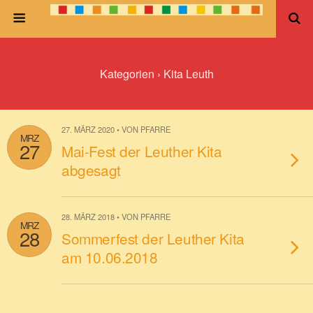
Kategorien ›
Kita Leuth
27. MÄRZ 2020 • VON PFARRE
MRZ
27
Mai-Fest der Leuther Kita
abgesagt
28. MÄRZ 2018 • VON PFARRE
MRZ
28
Sommerfest der Leuther Kita
am 10.06.2018