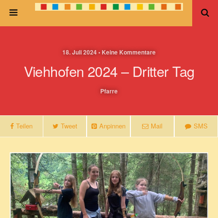
18. Juli 2024 • Keine Kommentare
Viehhofen 2024 – Dritter Tag
Pfarre
Teilen
Tweet
Anpinnen
Mail
SMS