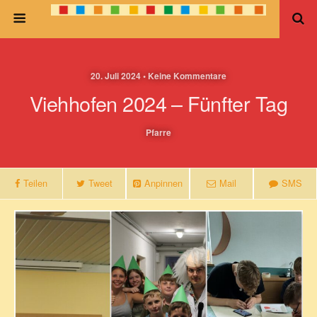
20. Juli 2024 • Keine Kommentare
Viehhofen 2024 – Fünfter Tag
Pfarre
Teilen
Tweet
Anpinnen
Mail
SMS