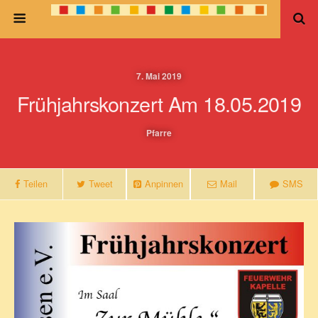
7. Mai 2019
Frühjahrskonzert Am 18.05.2019
Pfarre
Teilen
Tweet
Anpinnen
Mail
SMS