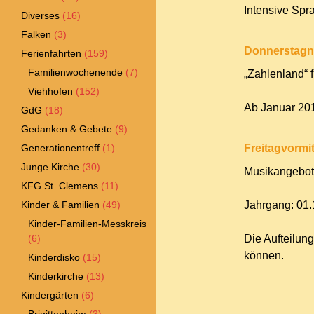
Intensive Spr
Diverses
(16)
Falken
(3)
Donnerstagn
Ferienfahrten
(159)
Familienwochenende
(7)
„Zahlenland“ f
Viehhofen
(152)
Ab Januar 201
GdG
(18)
Gedanken & Gebete
(9)
Generationentreff
(1)
Freitagvormi
Junge Kirche
(30)
Musikangebot 
KFG St. Clemens
(11)
Kinder & Familien
(49)
Jahrgang: 01.
Kinder-Familien-Messkreis
(6)
Die Aufteilung
können.
Kinderdisko
(15)
Kinderkirche
(13)
Kindergärten
(6)