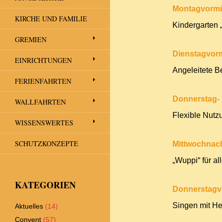
Montagvormi
KIRCHE UND FAMILIE
Kindergarten „
GREMIEN
Dienstagvorm
EINRICHTUNGEN
Angeleitete 
FERIENFAHRTEN
Donnerstag- 
WALLFAHRTEN
Flexible Nut
WISSENSWERTES
SCHUTZKONZEPTE
Mittwochnac
„Wuppi“ für al
KATEGORIEN
Donnerstagv
Singen mit He
Aktuelles
(14)
Convent
(57)