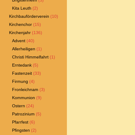
Brigittenheim
(3)
Kita Leuth
(2)
Kirchbauförderverein
(10)
Kirchenchor
(15)
Kirchenjahr
(136)
Advent
(40)
Allerheiligen
(1)
Christi Himmelfahrt
(1)
Erntedank
(5)
Fastenzeit
(33)
Firmung
(4)
Fronleichnam
(3)
Kommunion
(9)
Ostern
(24)
Patrozinium
(5)
Pfarrfest
(6)
Pfingsten
(2)