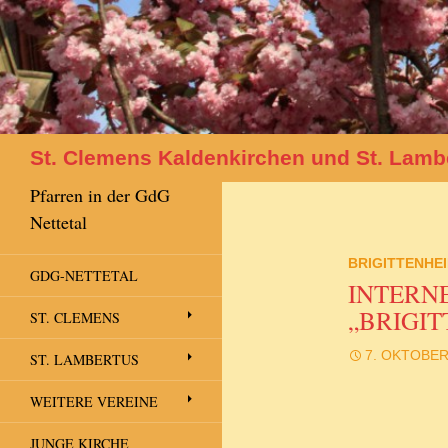
Suchen
St. Clemens Kaldenkirchen und St. Lamb
Pfarren in der GdG
Nettetal
BRIGITTENHE
GDG-NETTETAL
INTERN
„BRIGIT
ST. CLEMENS
7. OKTOBER
ST. LAMBERTUS
WEITERE VEREINE
JUNGE KIRCHE