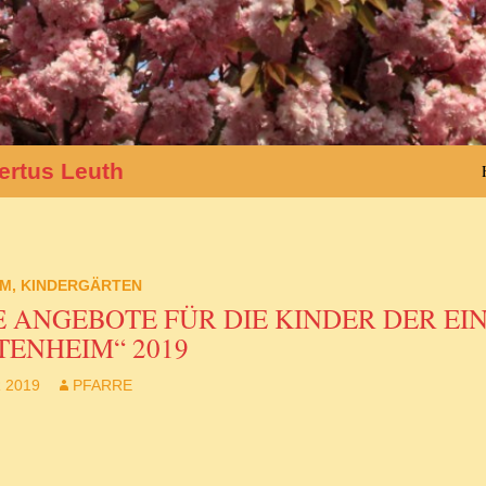
ertus Leuth
IM
,
KINDERGÄRTEN
E ANGEBOTE FÜR DIE KINDER DER E
TENHEIM“ 2019
 2019
PFARRE