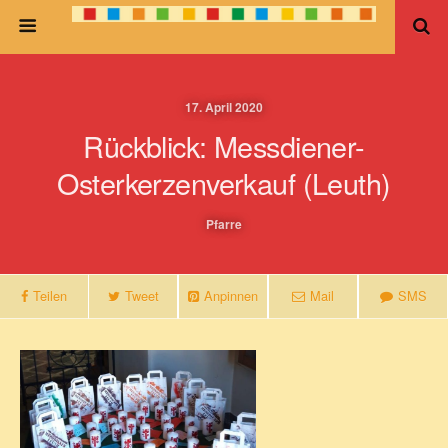
17. April 2020
Rückblick: Messdiener-
Osterkerzenverkauf (Leuth)
Pfarre
Teilen
Tweet
Anpinnen
Mail
SMS