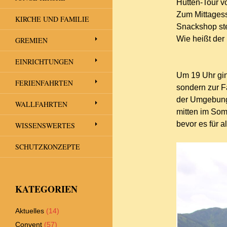
Hütten-Tour vo
Zum Mittages
KIRCHE UND FAMILIE
Snackshop st
Wie heißt de
GREMIEN
EINRICHTUNGEN
Um 19 Uhr gin
FERIENFAHRTEN
sondern zur 
der Umgebung 
WALLFAHRTEN
mitten im Som
bevor es für a
WISSENSWERTES
SCHUTZKONZEPTE
KATEGORIEN
Aktuelles
(14)
Convent
(57)