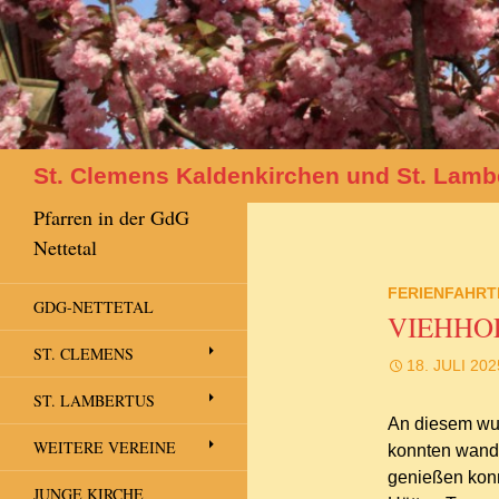
Suchen
St. Clemens Kaldenkirchen und St. Lamb
Pfarren in der GdG
Nettetal
FERIENFAHRT
GDG-NETTETAL
VIEHHOF
ST. CLEMENS
18. JULI 202
ST. LAMBERTUS
An diesem wun
WEITERE VEREINE
konnten wande
genießen konn
JUNGE KIRCHE