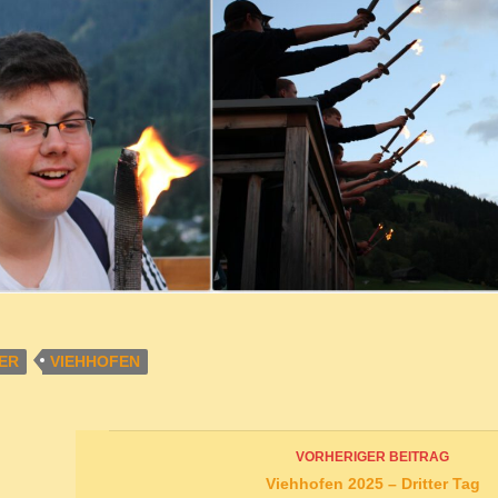
ER
VIEHHOFEN
Beitrags-
VORHERIGER BEITRAG
Navigation
Viehhofen 2025 – Dritter Tag