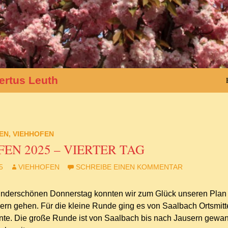
ertus Leuth
EN
,
VIEHHOFEN
EN 2025 – VIERTER TAG
5
VIEHHOFEN
SCHREIBE EINEN KOMMENTAR
derschönen Donnerstag konnten wir zum Glück unseren Plan A
rn gehen. Für die kleine Runde ging es von Saalbach Ortsmitte
te. Die große Runde ist von Saalbach bis nach Jausern gewand