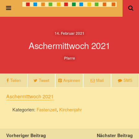
14. Februar 2021
Aschermittwoch 2021
Pfarre
Teilen
Tweet
Anpinnen
Mail
SMS
Aschermittwoch 2021
Kategorien:
Fastenzeit
,
Kirchenjahr
Vorheriger Beitrag
Nächster Beitrag