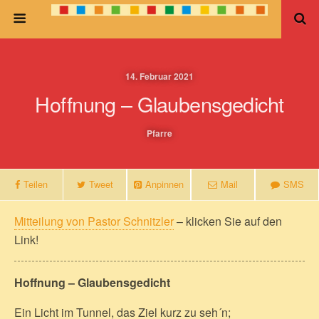
14. Februar 2021
Hoffnung – Glaubensgedicht
Pfarre
Teilen
Tweet
Anpinnen
Mail
SMS
Mitteilung von Pastor Schnitzler
– klicken Sie auf den
Link!
Hoffnung – Glaubensgedicht
Ein Licht im Tunnel, das Ziel kurz zu seh´n;