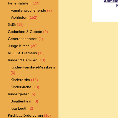
Ferienfahrten
(159)
Familienwochenende
(7)
Viehhofen
(152)
GdG
(18)
Gedanken & Gebete
(9)
Generationentreff
(1)
Junge Kirche
(30)
KFG St. Clemens
(11)
Kinder & Familien
(49)
Kinder-Familien-Messkreis
(6)
Kinderdisko
(15)
Kinderkirche
(13)
Kindergärten
(6)
Brigittenheim
(3)
Kita Leuth
(2)
Kirchbauförderverein
(10)