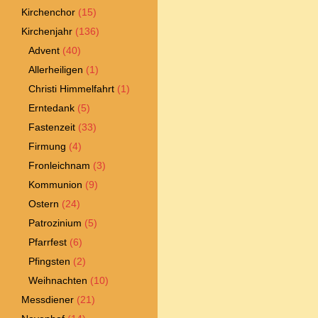
Kirchenchor
(15)
Kirchenjahr
(136)
Advent
(40)
Allerheiligen
(1)
Christi Himmelfahrt
(1)
Erntedank
(5)
Fastenzeit
(33)
Firmung
(4)
Fronleichnam
(3)
Kommunion
(9)
Ostern
(24)
Patrozinium
(5)
Pfarrfest
(6)
Pfingsten
(2)
Weihnachten
(10)
Messdiener
(21)