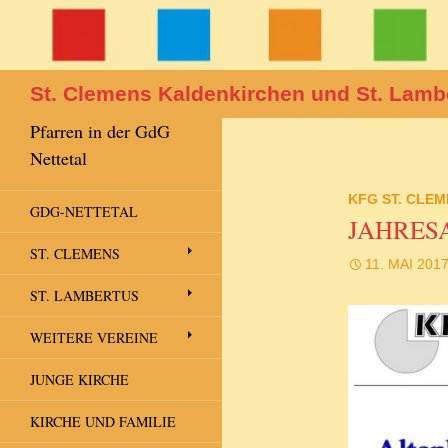
Suchen
St. Clemens Kaldenkirchen und St. Lamb
Pfarren in der GdG
Nettetal
KFG ST. CLE
GDG-NETTETAL
JAHRESA
ST. CLEMENS
11. MAI 201
ST. LAMBERTUS
WEITERE VEREINE
JUNGE KIRCHE
KIRCHE UND FAMILIE