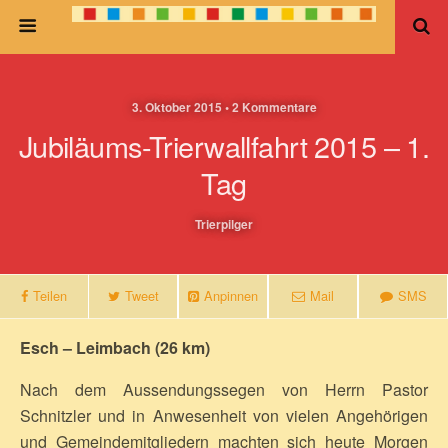
3. Oktober 2015 • 2 Kommentare
Jubiläums-Trierwallfahrt 2015 – 1.
Tag
Trierpilger
Teilen
Tweet
Anpinnen
Mail
SMS
Esch – Leimbach (26 km)
Nach dem Aussendungssegen von Herrn Pastor
Schnitzler und in Anwesenheit von vielen Angehörigen
und Gemeindemitgliedern machten sich heute Morgen