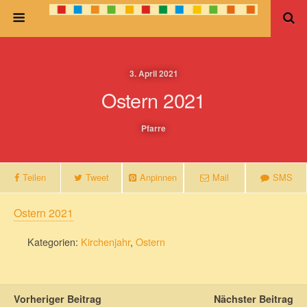
3. April 2021
Ostern 2021
Pfarre
Teilen
Tweet
Anpinnen
Mail
SMS
Ostern 2021
Kategorien:
Kirchenjahr
,
Ostern
Vorheriger Beitrag
Nächster Beitrag