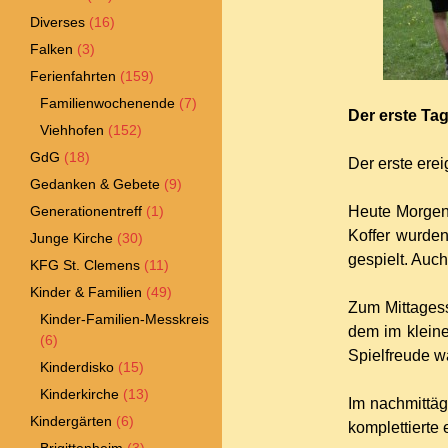
Diverses
(16)
Falken
(3)
Ferienfahrten
(159)
Familienwochenende
(7)
Der erste Ta
Viehhofen
(152)
GdG
(18)
Der erste erei
Gedanken & Gebete
(9)
Generationentreff
(1)
Heute Morgen 
Koffer wurde
Junge Kirche
(30)
gespielt. Auch
KFG St. Clemens
(11)
Kinder & Familien
(49)
Zum Mittages
Kinder-Familien-Messkreis
dem im kleine
(6)
Spielfreude w
Kinderdisko
(15)
Kinderkirche
(13)
Im nachmittä
Kindergärten
(6)
komplettierte