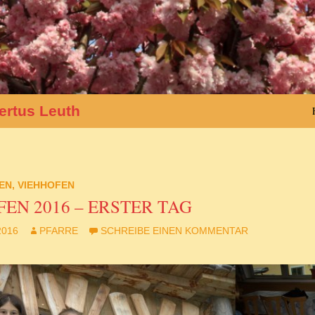
ertus Leuth
EN
,
VIEHHOFEN
EN 2016 – ERSTER TAG
2016
PFARRE
SCHREIBE EINEN KOMMENTAR