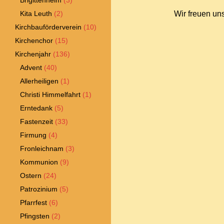
Brigittenheim
(3)
Kita Leuth
(2)
Wir freuen uns
Kirchbauförderverein
(10)
Kirchenchor
(15)
Kirchenjahr
(136)
Advent
(40)
Allerheiligen
(1)
Christi Himmelfahrt
(1)
Erntedank
(5)
Fastenzeit
(33)
Firmung
(4)
Fronleichnam
(3)
Kommunion
(9)
Ostern
(24)
Patrozinium
(5)
Pfarrfest
(6)
Pfingsten
(2)