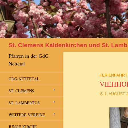
Suchen
St. Clemens Kaldenkirchen und St. Lamb
Pfarren in der GdG
Nettetal
FERIENFAHRT
GDG-NETTETAL
VIEHHOF
ST. CLEMENS
1. AUGUST 
ST. LAMBERTUS
WEITERE VEREINE
JUNGE KIRCHE