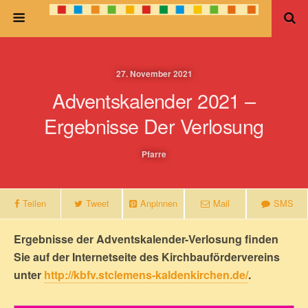
27. November 2021
Adventskalender 2021 –
Ergebnisse Der Verlosung
Pfarre
Teilen
Tweet
Anpinnen
Mail
SMS
Ergebnisse der Adventskalender-Verlosung finden
Sie auf der Internetseite des Kirchbaufördervereins
unter
http://kbfv.stclemens-kaldenkirchen.de/
.