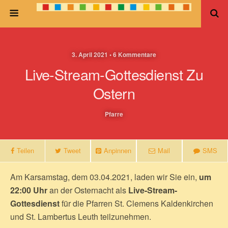
3. April 2021 • 6 Kommentare
Live-Stream-Gottesdienst Zu
Ostern
Pfarre
Teilen
Tweet
Anpinnen
Mail
SMS
Am Karsamstag, dem 03.04.2021, laden wir Sie ein,
um
22:00 Uhr
an der Osternacht als
Live-Stream-
Gottesdienst
für die Pfarren St. Clemens Kaldenkirchen
und St. Lambertus Leuth teilzunehmen.