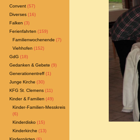
Convent
(57)
Diverses
(16)
Falken
(3)
Ferienfahrten
(159)
Familienwochenende
(7)
Viehhofen
(152)
GdG
(18)
Gedanken & Gebete
(9)
Generationentreff
(1)
Junge Kirche
(30)
KFG St. Clemens
(11)
Kinder & Familien
(49)
Kinder-Familien-Messkreis
(6)
Kinderdisko
(15)
Kinderkirche
(13)
Kindergärten
(6)