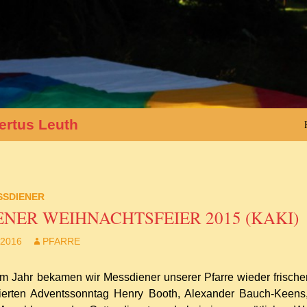
ertus Leuth
SSDIENER
NER WEIHNACHTSFEIER 2015 (KAKI)
 2016
PFARRE
m Jahr bekamen wir Messdiener unserer Pfarre wieder frischen
erten Adventssonntag Henry Booth, Alexander Bauch-Keen