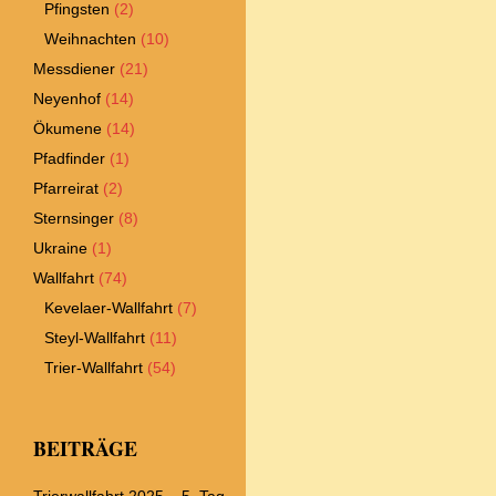
Pfingsten
(2)
Weihnachten
(10)
Messdiener
(21)
Neyenhof
(14)
Ökumene
(14)
Pfadfinder
(1)
Pfarreirat
(2)
Sternsinger
(8)
Ukraine
(1)
Wallfahrt
(74)
Kevelaer-Wallfahrt
(7)
Steyl-Wallfahrt
(11)
Trier-Wallfahrt
(54)
BEITRÄGE
Trierwallfahrt 2025 – 5. Tag