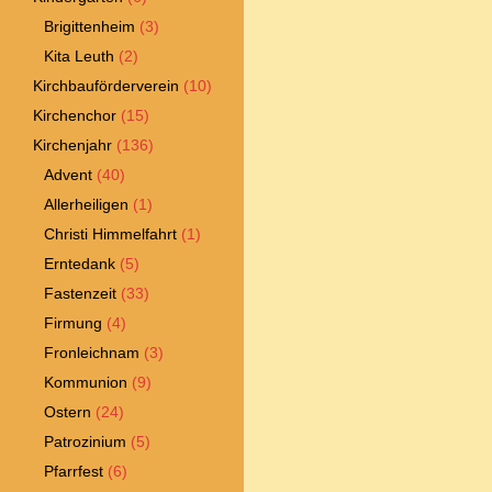
Brigittenheim
(3)
Kita Leuth
(2)
Kirchbauförderverein
(10)
Kirchenchor
(15)
Kirchenjahr
(136)
Advent
(40)
Allerheiligen
(1)
Christi Himmelfahrt
(1)
Erntedank
(5)
Fastenzeit
(33)
Firmung
(4)
Fronleichnam
(3)
Kommunion
(9)
Ostern
(24)
Patrozinium
(5)
Pfarrfest
(6)