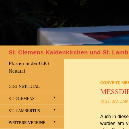
Suchen
St. Clemens Kaldenkirchen und St. Lamb
Pfarren in der GdG
Nettetal
CONVENT
,
ME
GDG-NETTETAL
MESSDIE
ST. CLEMENS
12. JANUAR
ST. LAMBERTUS
Auch in diese
WEITERE VEREINE
wurden am vi