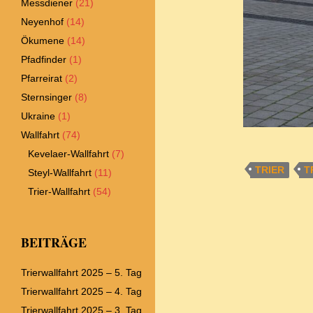
Messdiener
(21)
Neyenhof
(14)
Ökumene
(14)
Pfadfinder
(1)
Pfarreirat
(2)
Sternsinger
(8)
Ukraine
(1)
Wallfahrt
(74)
Kevelaer-Wallfahrt
(7)
TRIER
T
Steyl-Wallfahrt
(11)
Trier-Wallfahrt
(54)
BEITRÄGE
Trierwallfahrt 2025 – 5. Tag
Trierwallfahrt 2025 – 4. Tag
Trierwallfahrt 2025 – 3. Tag