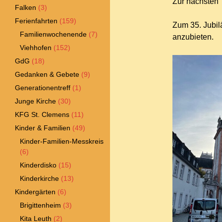
Zur nächsten T
Falken
(3)
Ferienfahrten
(159)
Zum 35. Jubil
Familienwochenende
(7)
anzubieten.
Viehhofen
(152)
GdG
(18)
Gedanken & Gebete
(9)
Generationentreff
(1)
Junge Kirche
(30)
KFG St. Clemens
(11)
Kinder & Familien
(49)
Kinder-Familien-Messkreis
(6)
Kinderdisko
(15)
Kinderkirche
(13)
Kindergärten
(6)
Brigittenheim
(3)
Kita Leuth
(2)