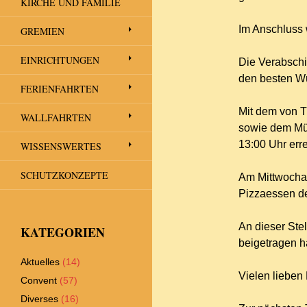
KIRCHE UND FAMILIE
Im Anschluss 
GREMIEN
EINRICHTUNGEN
Die Verabschi
den besten Wü
FERIENFAHRTEN
Mit dem von T
WALLFAHRTEN
sowie dem Mül
13:00 Uhr erre
WISSENSWERTES
SCHUTZKONZEPTE
Am Mittwocha
Pizzaessen de
An dieser Stel
KATEGORIEN
beigetragen h
Aktuelles
(14)
Vielen lieben
Convent
(57)
Diverses
(16)