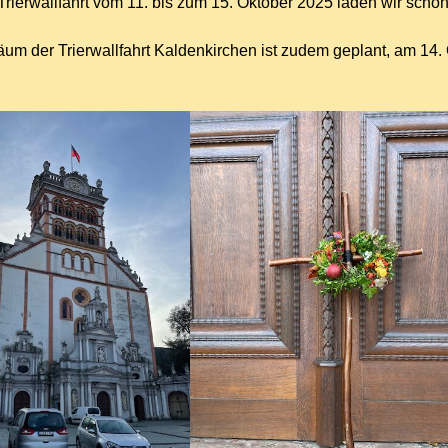
rierwallfahrt vom 11. bis zum 15. Oktober 2025 laden wir schon j
äum der Trierwallfahrt Kaldenkirchen ist zudem geplant, am 14. 