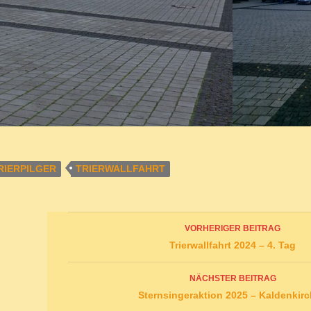
RIERPILGER
TRIERWALLFAHRT
Beitrags-
VORHERIGER BEITRAG
Navigation
Trierwallfahrt 2024 – 4. Tag
NÄCHSTER BEITRAG
Sternsingeraktion 2025 – Kaldenkir