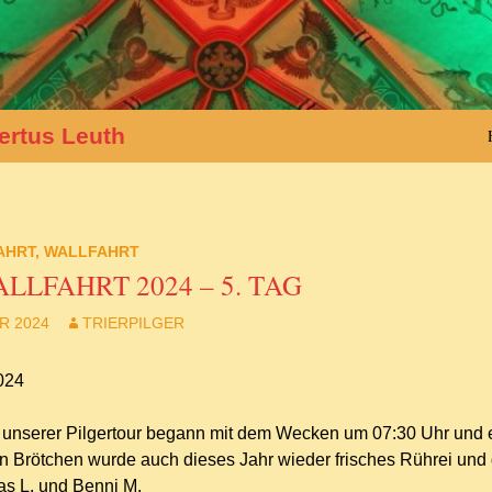
ertus Leuth
AHRT
,
WALLFAHRT
LLFAHRT 2024 – 5. TAG
R 2024
TRIERPILGER
024
g unserer Pilgertour begann mit dem Wecken um 07:30 Uhr und 
n Brötchen wurde auch dieses Jahr wieder frisches Rührei und
mas L. und Benni M.