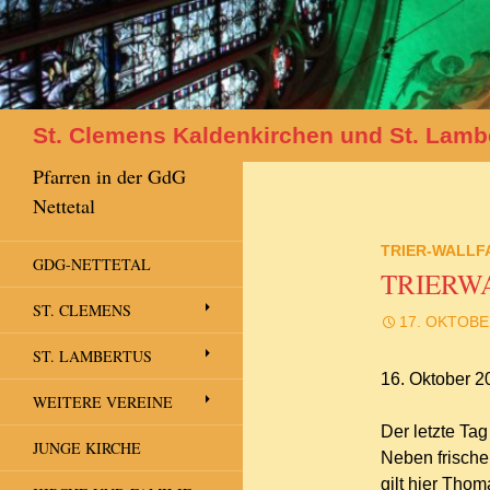
Suchen
St. Clemens Kaldenkirchen und St. Lamb
Pfarren in der GdG
Nettetal
TRIER-WALLF
GDG-NETTETAL
TRIERWA
ST. CLEMENS
17. OKTOBE
ST. LAMBERTUS
16. Oktober 2
WEITERE VEREINE
Der letzte Ta
JUNGE KIRCHE
Neben frische
gilt hier Tho