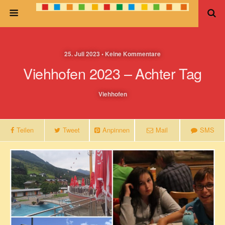
25. Juli 2023 • Keine Kommentare
Viehhofen 2023 – Achter Tag
Viehhofen
Teilen
Tweet
Anpinnen
Mail
SMS