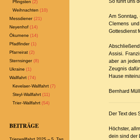
So führt uns
Pfingsten
(2)
Weihnachten
(10)
Am Sonntag, d
Messdiener
(21)
Clemens und 
Neyenhof
(14)
Gottesdienst f
Ökumene
(14)
Pfadfinder
(1)
Abschließend 
Pfarreirat
(2)
Assisi. Franz
Sternsinger
(8)
aber an jede
Zeugnis dafür
Ukraine
(1)
Hause miteina
Wallfahrt
(74)
Kevelaer-Wallfahrt
(7)
Bernhard Müll
Steyl-Wallfahrt
(11)
Trier-Wallfahrt
(54)
Der Text des
BEITRÄGE
Höchster, allm
dein sind der 
Trierwallfahrt 2025 – 5. Tag