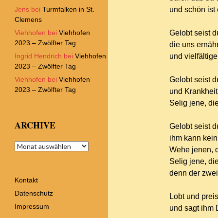
Jens
bei
Turmfalken in St.
und schön ist 
Clemens
Viehhofen
bei
Viehhofen
Gelobt seist d
2023 – Zwölfter Tag
die uns ernähr
Ingrid Hendrich
bei
Viehhofen
und vielfältig
2023 – Zwölfter Tag
Viehhofen
bei
Viehhofen
Gelobt seist d
2023 – Zwölfter Tag
und Krankheit
Selig jene, di
ARCHIVE
Gelobt seist d
ihm kann kein
Archive
Wehe jenen, d
Selig jene, di
denn der zwei
Kontakt
Datenschutz
Lobt und prei
Impressum
und sagt ihm 