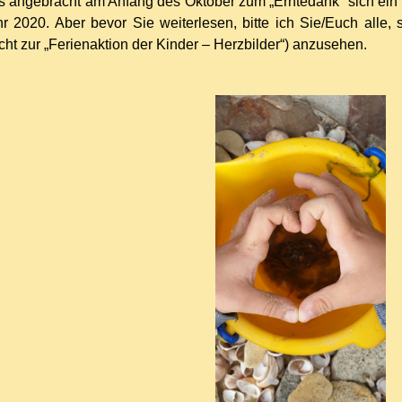
 es angebracht am Anfang des Oktober zum „Erntedank“ sich e
r 2020. Aber bevor Sie weiterlesen, bitte ich Sie/Euch alle, 
cht zur „Ferienaktion der Kinder – Herzbilder“) anzusehen.