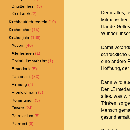
Brigittenheim
(3)
Denn alles, 
Kita Leuth
(2)
Mitmenschen u
Kirchbauförderverein
(10)
Hände Gottes.
Kirchenchor
(15)
Wunder unsere
Kirchenjahr
(136)
Advent
(40)
Damit verände
Allerheiligen
(1)
schreckliche 
Christi Himmelfahrt
(1)
eine andere R
Hoffnung, der
Erntedank
(5)
Fastenzeit
(33)
Dann wird au
Firmung
(4)
Den „Erntedan
Fronleichnam
(3)
alles, was wi
Kommunion
(9)
Trinken sorg
Ostern
(24)
Mensch gemach
Patrozinium
(5)
gesund erh
Pfarrfest
(6)