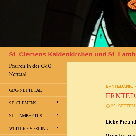
Suchen
St. Clemens Kaldenkirchen und St. Lamb
Pfarren in der GdG
Nettetal
ERNTEDANK
,
GDG-NETTETAL
ERNTED
ST. CLEMENS
29. SEPTEM
ST. LAMBERTUS
Liebe Freun
WEITERE VEREINE