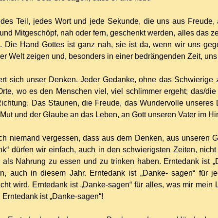
jedes Teil, jedes Wort und jede Sekunde, die uns aus Freude
nd Mitgeschöpf, nah oder fern, geschenkt werden, alles das ze
 Die Hand Gottes ist ganz nah, sie ist da, wenn wir uns gege
r Welt zeigen und, besonders in einer bedrängenden Zeit, un
rt sich unser Denken. Jeder Gedanke, ohne das Schwierige z
Orte, wo es den Menschen viel, viel schlimmer ergeht; das/die
ichtung. Das Staunen, die Freude, das Wundervolle unseres 
 Mut und der Glaube an das Leben, an Gott unseren Vater im Hi
ch niemand vergessen, dass aus dem Denken, aus unseren 
k“ dürfen wir einfach, auch in den schwierigsten Zeiten, nich
r als Nahrung zu essen und zu trinken haben. Erntedank ist „
en, auch in diesem Jahr. Erntedank ist „Danke- sagen“ für
t wird. Erntedank ist „Danke-sagen“ für alles, was mir mei
ält. Erntedank ist „Danke-sagen“!