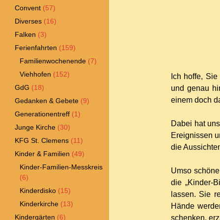
Convent
(57)
Diverses
(16)
Falken
(3)
Ferienfahrten
(159)
Familienwochenende
(7)
Viehhofen
(152)
Ich hoffe, Si
GdG
(18)
und genau hi
einem doch da
Gedanken & Gebete
(9)
Generationentreff
(1)
Dabei hat uns
Junge Kirche
(30)
Ereignissen u
KFG St. Clemens
(11)
die Aussichte
Kinder & Familien
(49)
Kinder-Familien-Messkreis
Umso schöner 
(6)
die „Kinder-B
Kinderdisko
(15)
lassen. Sie r
Kinderkirche
(13)
Hände werden
Kindergärten
(6)
schenken, erzä