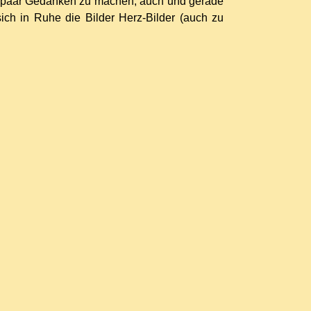
in paar Gedanken zu machen, auch und gerade
sich in Ruhe die Bilder Herz-Bilder (auch zu