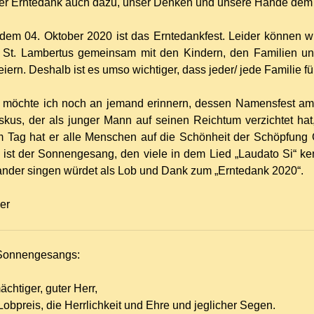
 der Erntedank auch dazu, unser Denken und unsere Hände dem
em 04. Oktober 2020 ist das Erntedankfest. Leider können wi
St. Lambertus gemeinsam mit den Kindern, den Familien und
eiern. Deshalb ist es umso wichtiger, dass jeder/ jede Familie f
möchte ich noch an jemand erinnern, dessen Namensfest am 0
iskus, der als junger Mann auf seinen Reichtum verzichtet hat
m Tag hat er alle Menschen auf die Schönheit der Schöpfung
 ist der Sonnengesang, den viele in dem Lied „Laudato Si“ ke
nder singen würdet als Lob und Dank zum „Erntedank 2020“.
er
 Sonnengesangs:
ächtiger, guter Herr,
Lobpreis, die Herrlichkeit und Ehre und jeglicher Segen.