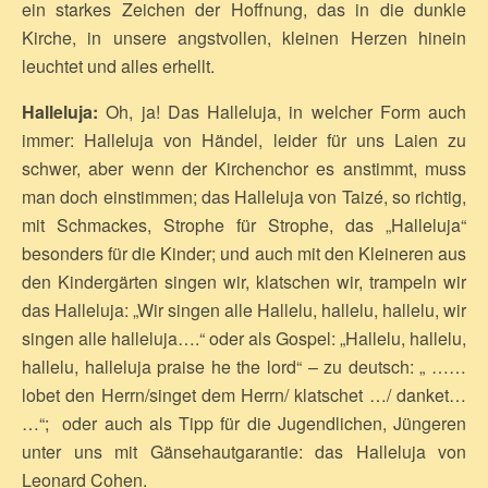
ein starkes Zeichen der Hoffnung, das in die dunkle
Kirche, in unsere angstvollen, kleinen Herzen hinein
leuchtet und alles erhellt.
Halleluja:
Oh, ja! Das Halleluja, in welcher Form auch
immer: Halleluja von Händel, leider für uns Laien zu
schwer, aber wenn der Kirchenchor es anstimmt, muss
man doch einstimmen; das Halleluja von Taizé, so richtig,
mit Schmackes, Strophe für Strophe, das „Halleluja“
besonders für die Kinder; und auch mit den Kleineren aus
den Kindergärten singen wir, klatschen wir, trampeln wir
das Halleluja: „Wir singen alle Hallelu, hallelu, hallelu, wir
singen alle halleluja….“ oder als Gospel: „Hallelu, hallelu,
hallelu, halleluja praise he the lord“ – zu deutsch: „ ……
lobet den Herrn/singet dem Herrn/ klatschet …/ danket…
…“; oder auch als Tipp für die Jugendlichen, Jüngeren
unter uns mit Gänsehautgarantie: das Halleluja von
Leonard Cohen.