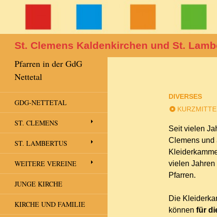
Suchen
St. Clemens Kaldenkirchen und St. Lamb
Pfarren in der GdG
Nettetal
DIVERSES
GDG-NETTETAL
KURZMITTE
ST. CLEMENS
Seit vielen Ja
Clemens und a
ST. LAMBERTUS
Kleiderkammer
WEITERE VEREINE
vielen Jahren
Pfarren.
JUNGE KIRCHE
Die Kleiderka
KIRCHE UND FAMILIE
können
für d