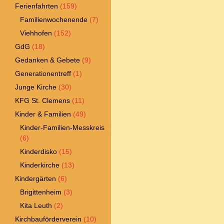
Ferienfahrten
(159)
Familienwochenende
(7)
Viehhofen
(152)
GdG
(18)
Gedanken & Gebete
(9)
Generationentreff
(1)
Junge Kirche
(30)
KFG St. Clemens
(11)
Kinder & Familien
(49)
Kinder-Familien-Messkreis
(6)
Kinderdisko
(15)
Kinderkirche
(13)
Kindergärten
(6)
Brigittenheim
(3)
Kita Leuth
(2)
Kirchbauförderverein
(10)