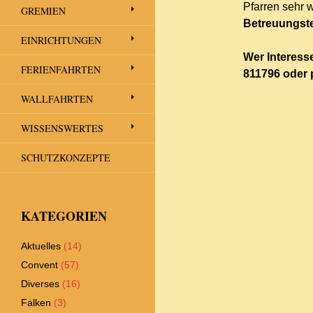
Pfarren sehr 
GREMIEN
Betreuungst
EINRICHTUNGEN
Wer Interess
FERIENFAHRTEN
811796 oder 
WALLFAHRTEN
WISSENSWERTES
SCHUTZKONZEPTE
KATEGORIEN
Aktuelles
(14)
Convent
(57)
Diverses
(16)
Falken
(3)