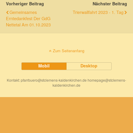
Vorheriger Beitrag
Nächster Beitrag
Gemeinsames
Trierwallfahrt 2023 - 1. Tag
Erntedankfest Der GdG
Nettetal Am 01.10.2023
Zum Seitenanfang
Mobil
Desktop
Kontakt: pfarrbuero@stclemens-kaldenkirchen.de homepage@stclemens-
kaldenkirchen.de