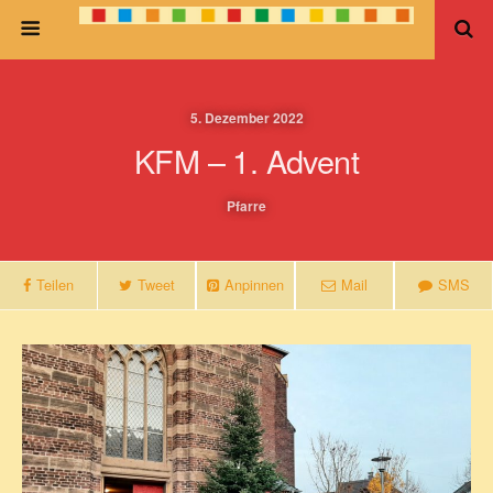
5. Dezember 2022
KFM – 1. Advent
Pfarre
Teilen
Tweet
Anpinnen
Mail
SMS