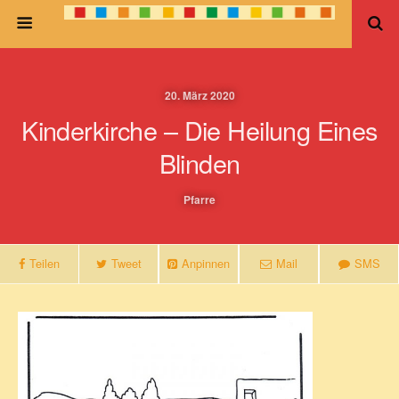
20. März 2020
Kinderkirche – Die Heilung Eines
Blinden
Pfarre
Teilen
Tweet
Anpinnen
Mail
SMS