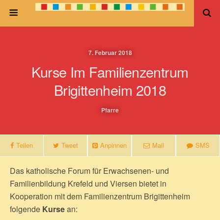
7. Februar 2018
Kurse Im Familienzentrum
Brigittenheim 2018
Pfarre
Teilen
Tweet
Anpinnen
Mail
SMS
Das katholische Forum für Erwachsenen- und
Familienbildung Krefeld und Viersen bietet in
Kooperation mit dem Familienzentrum Brigittenheim
folgende
Kurse
an: