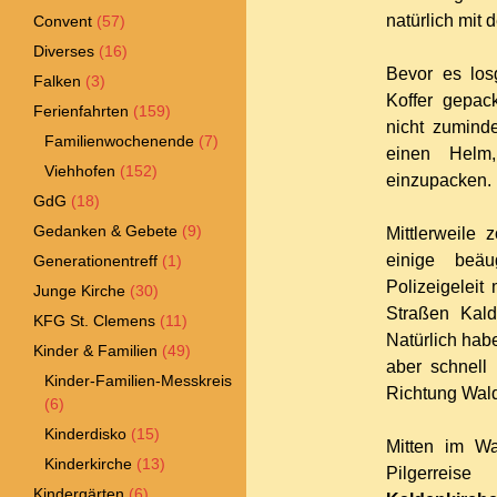
natürlich mit 
Convent
(57)
Diverses
(16)
Bevor es los
Falken
(3)
Koffer gepac
Ferienfahrten
(159)
nicht zumind
Familienwochenende
(7)
einen Helm
Viehhofen
(152)
einzupacken.
GdG
(18)
Gedanken & Gebete
(9)
Mittlerweile
einige beäu
Generationentreff
(1)
Polizeigelei
Junge Kirche
(30)
Straßen Kalde
KFG St. Clemens
(11)
Natürlich hab
Kinder & Familien
(49)
aber schnell
Kinder-Familien-Messkreis
Richtung Wal
(6)
Kinderdisko
(15)
Mitten im Wa
Kinderkirche
(13)
Pilgerre
Kindergärten
(6)