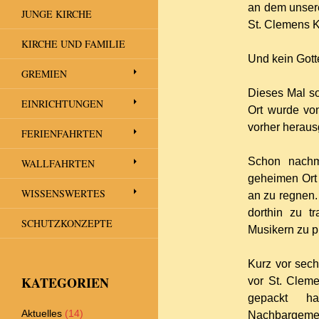
an dem unsere
JUNGE KIRCHE
St. Clemens K
KIRCHE UND FAMILIE
Und kein Gott
GREMIEN
Dieses Mal so
EINRICHTUNGEN
Ort wurde von
vorher heraus
FERIENFAHRTEN
Schon nachm
WALLFAHRTEN
geheimen Ort 
WISSENSWERTES
an zu regnen.
dorthin zu t
SCHUTZKONZEPTE
Musikern zu p
Kurz vor sech
KATEGORIEN
vor St. Cleme
gepackt h
Aktuelles
(14)
Nachbargemei