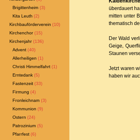
Kaldenkirch
Brigittenheim
(3)
überdauert ha
mitten unter 
Kita Leuth
(2)
thematisch d
Kirchbauförderverein
(10)
Kirchenchor
(15)
Der Wald verl
Kirchenjahr
(136)
Geige, Querfl
Advent
(40)
Staunen verse
Allerheiligen
(1)
Christi Himmelfahrt
(1)
Jetzt waren w
Erntedank
(5)
haben wir au
Fastenzeit
(33)
Firmung
(4)
Fronleichnam
(3)
Kommunion
(9)
Ostern
(24)
Patrozinium
(5)
Pfarrfest
(6)