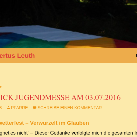
ertus Leuth
E
CK JUGENDMESSE AM 03.07.2016
6
PFARRE
SCHREIBE EINEN KOMMENTAR
etterfest – Verwurzelt im Glauben
regnet es nicht‘ – Dieser Gedanke verfolgte mich die gesamten 