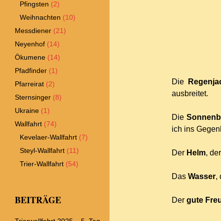
Pfingsten
(2)
Weihnachten
(10)
Messdiener
(21)
Neyenhof
(14)
Ökumene
(14)
Pfadfinder
(1)
Die
Regenja
Pfarreirat
(2)
ausbreitet.
Sternsinger
(8)
Ukraine
(1)
Die
Sonnenbr
Wallfahrt
(74)
ich ins Gegenl
Kevelaer-Wallfahrt
(7)
Steyl-Wallfahrt
(11)
Der
Helm
, de
Trier-Wallfahrt
(54)
Das
Wasser
,
BEITRÄGE
Der
gute Fre
Trierwallfahrt 2025 – 5. Tag