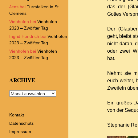
das der (Gla
Jens
bei
Turmfalken in St.
Clemens
Gottes Verspr
Viehhofen
bei
Viehhofen
2023 – Zwölfter Tag
Der (Glaube
geht, bleibt s
Ingrid Hendrich
bei
Viehhofen
2023 – Zwölfter Tag
nicht daran, 
oder zwei Wu
Viehhofen
bei
Viehhofen
2023 – Zwölfter Tag
hat.
Nehmt sie mi
ARCHIVE
euch weiter, 
Zweifeln über
Archive
Ein großes Da
von der Sequo
Kontakt
Datenschutz
Stephanie R
Impressum