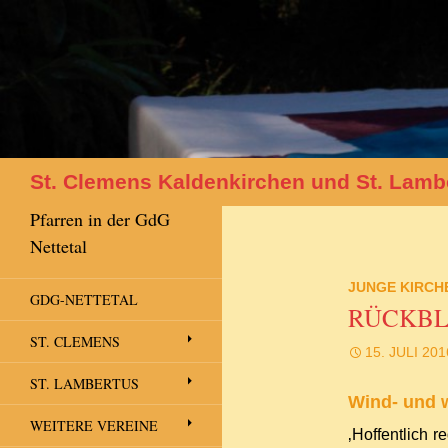
Suchen
St. Clemens Kaldenkirchen und St. Lamb
Pfarren in der GdG
Nettetal
JUNGE KIRCH
GDG-NETTETAL
RÜCKBLI
ST. CLEMENS
15. JULI 201
ST. LAMBERTUS
Wind- und w
WEITERE VEREINE
‚Hoffentlich 