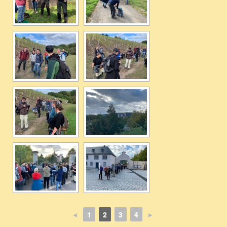
◄
1
2
3
4
►