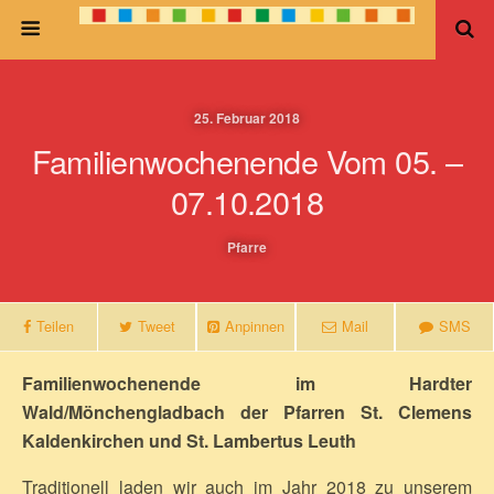
25. Februar 2018
Familienwochenende Vom 05. –
07.10.2018
Pfarre
Teilen
Tweet
Anpinnen
Mail
SMS
Familienwochenende im Hardter
Wald/Mönchengladbach der Pfarren St. Clemens
Kaldenkirchen und St. Lambertus Leuth
Traditionell laden wir auch im Jahr 2018 zu unserem