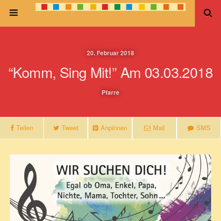
20. Februar 2018
“Komm, Sing Mit!” Am 03.03.2018
Pfarre
Teilen
Tweet
Anpinnen
Mail
SMS