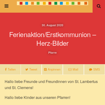
30. August 2020
Ferienaktion/Erstkommunion –
Herz-Bilder
Pfarre
Teilen
Tweet
Anpinnen
Mail
SMS
Hallo liebe Freunde und Freundinnen von St. Lambertus
und St. Clemens!
Hallo liebe Kinder aus unseren Pfarren!