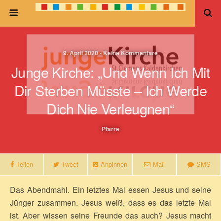
9. April 2020 • Keine Kommentare
Junge Kirche: „Und Wenn Ich Mit
Dir Sterben Müsste – Ich Werde
Dich Nie Verleugnen“
Pfarre
Teilen
Tweet
Anpinnen
Mail
SMS
Das Abendmahl. Ein letztes Mal essen Jesus und seine
Jünger zusammen. Jesus weiß, dass es das letzte Mal
ist. Aber wissen seine Freunde das auch? Jesus macht