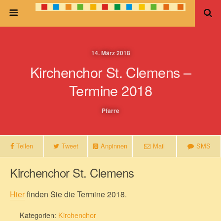
14. März 2018
Kirchenchor St. Clemens –
Termine 2018
Pfarre
Teilen
Tweet
Anpinnen
Mail
SMS
Kirchenchor St. Clemens
Hier
finden Sie die Termine 2018.
Kategorien:
Kirchenchor