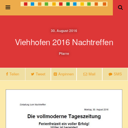
30. August 2016
Viehhofen 2016 Nachtreffen
Pfarre
Teilen
Tweet
Anpinnen
Mail
SMS