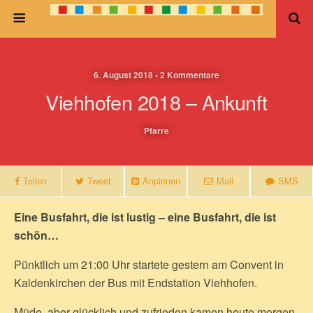
6. August 2018 • 2 Kommentare
Viehhofen 2018 – Ankunft
Pfarre
Teilen
Tweet
Anpinnen
Mail
SMS
Eine Busfahrt, die ist lustig – eine Busfahrt, die ist
schön…
Pünktlich um 21:00 Uhr startete gestern am Convent in
Kaldenkirchen der Bus mit Endstation Viehhofen.
Müde, aber glücklich und zufrieden kamen heute morgen