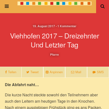
19. August 2017 • 1 Kommentar
Viehhofen 2017 – Dreizehnter
Und Letzter Tag
Pfarre
Teilen
Tweet
Anpinnen
Mail
SMS
Die Abfahrt naht…
Die kurze Nacht steckte sowohl den Teilnehmern aber
auch den Leitern am heutigen Tage in den Knochen.
Nach einem ausgiebigen Frühstück ging es ans Packen.