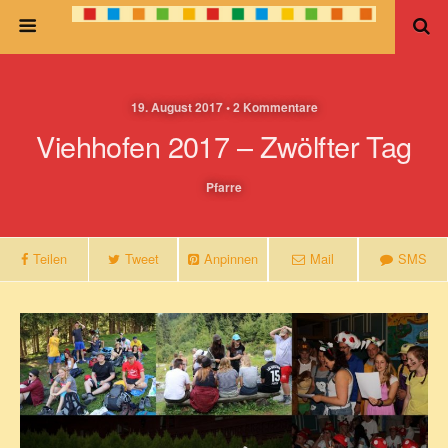
19. August 2017 • 2 Kommentare
Viehhofen 2017 – Zwölfter Tag
Pfarre
Teilen
Tweet
Anpinnen
Mail
SMS