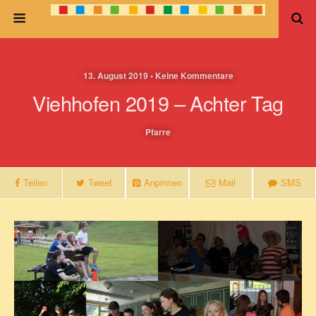
13. August 2019 • Keine Kommentare
Viehhofen 2019 – Achter Tag
Pfarre
Teilen
Tweet
Anpinnen
Mail
SMS